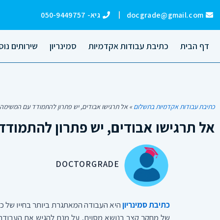
ילוג
docgrade@gmail.com
גיא- 050-9449757
תוכן
דף הבית
כתיבת עבודות אקדמיות
סמינריון
שירותים נוס
כתיבת עבודות אקדמיות בתשלום
»
אל תרגישו אבודים, יש פתרון להתמודד עם המשימ
אל תרגישו אבודים, יש פתרון להתמו
DOCTORGRADE
כתיבת סמינריון
היא העבודה המאתגרת ביותר בחייו של כל
של מחקר קצר בנושא מסוים, על מנת להגיש את העבודה.