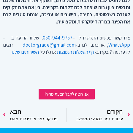
לכם להגיש עבודה שתבלוט מעל כולם, תשקף את היכולות שלכם
ותבטיח ציון גבוה שיפתח לכם דלתות בקריירה. בין אם אתם זקוקים
לעזרה בשרטוטים, כתיבה, חישובים או עריכה, אנחנו סוגרים לכם
את הפינה בצורה דיסקרטית ומקצועית
.
צרו קשר עכשיו: התקשרו ל –
050-944-9757
, שלחו הודעה ב –
WhatsApp
, או כתבו לנו ב-
doctorgrade@gmail.com
. רוצים
לדעת עוד? בקרו ב-
דף השאלות הנפוצות
או גלו על
השירותים שלנו
.
אני רוצה לקבל הצעת מחיר!
קודם
הקודם
הבא
הב
עבודת גמר במדעי המחשב
פרויקט גמר אדריכלות מהט