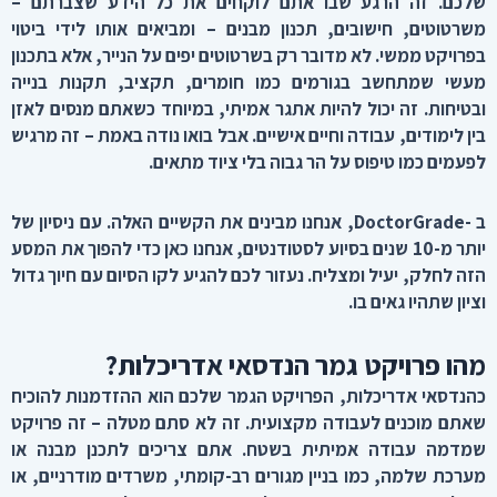
שלכם. זה הרגע שבו אתם לוקחים את כל הידע שצברתם –
משרטוטים, חישובים, תכנון מבנים – ומביאים אותו לידי ביטוי
בפרויקט ממשי. לא מדובר רק בשרטוטים יפים על הנייר, אלא בתכנון
מעשי שמתחשב בגורמים כמו חומרים, תקציב, תקנות בנייה
ובטיחות. זה יכול להיות אתגר אמיתי, במיוחד כשאתם מנסים לאזן
בין לימודים, עבודה וחיים אישיים. אבל בואו נודה באמת – זה מרגיש
לפעמים כמו טיפוס על הר גבוה בלי ציוד מתאים
.
ב
-DoctorGrade,
אנחנו מבינים את הקשיים האלה. עם ניסיון של
יותר מ-10 שנים בסיוע לסטודנטים, אנחנו כאן כדי להפוך את המסע
הזה לחלק, יעיל ומצליח. נעזור לכם להגיע לקו הסיום עם חיוך גדול
וציון שתהיו גאים בו
.
מהו פרויקט גמר הנדסאי אדריכלות
?
כהנדסאי אדריכלות, הפרויקט הגמר שלכם הוא ההזדמנות להוכיח
שאתם מוכנים לעבודה מקצועית. זה לא סתם מטלה – זה פרויקט
שמדמה עבודה אמיתית בשטח. אתם צריכים לתכנן מבנה או
מערכת שלמה, כמו בניין מגורים רב-קומתי, משרדים מודרניים, או