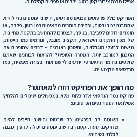
אפילו מבנה ציבורי קטן כמו גן ילדים או ספרייה קהילתית
.
הפרויקט כולל שרטוטים טכניים מפורטים, חישובי עומסים כדי לוודא
שהמבנה יציב ובטוח, ובחירת חומרים מתאימים כמו בטון, פלדה, או
חומרים ירוקים לסביבה. בנוסף, תצטרכו להתחשב בתקנות מחייבות
של מכון התקנים הישראלי, תקציב מוגבל, וגורמים כמו קיימות,
נגישות לבעלי מוגבלויות, וחיסכון באנרגיה – דברים שהופכים את
התכנון למורכב יותר. המטרה הסופית? להראות לבוחנים שאתם
שולטים בחומר התיאורטי ויודעים ליישם אותו בצורה מעשית, כמו
הנדסאים מקצועיים
.
מה הופך את הפרויקט הזה למאתגר
?
פרויקט גמר הנדסאי אדריכלות מלא במכשולים שיכולים להלחיץ
אפילו את הסטודנטים הכי טובים
:
תשומת לב לפרטים
:
כל שרטוט וחישוב חייבים להיות
מדויקים. טעות קטנה בחישוב עומסים יכולה להפוך מבנה
לבלתי בטיחותי
.