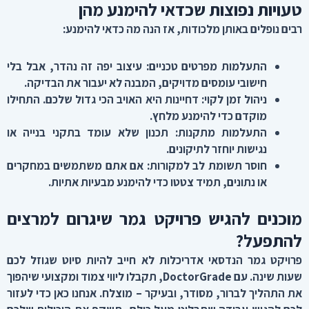
טעויות נפוצות שכדאי להימנע מהן
רבים נופלים באותן מלכודות, אז הנה מה כדאי להימנע
:
התעלמות מפרטים טכניים
:
עיצוב יפה זה נהדר, אבל בלי
חישובי עומסים מדויקים, המבנה לא יעבור את הבדיקה
.
ניהול זמן לקוי
:
דחיינות היא האויב הכי גדול שלכם. התחילו
מוקדם כדי להימנע מלחץ
.
התעלמות מתקנות
:
תכנון שלא עומד בתקני בנייה או
נגישות יוחזר לתיקונים
.
חוסר תשומת לב למקורות
:
אם אתם משתמשים במחקרים
או נתונים, תמיד צטטו כדי להימנע מבעיות אתיות
.
מוכנים להגיש פרויקט גמר שיגרום למרצים
להתפעל
?
פרויקט גמר הנדסאי אדריכלות לא חייב להיות סיוט שגוזל לכם
שעות שינה. עם
DoctorGrade,
תקבלו ליווי צמוד ומקצועי שיהפוך
את התהליך לברור, מסודר, ובעיקר – מוצלח. אנחנו כאן כדי לעזור