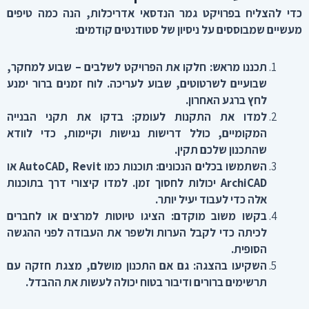
כדי להצליח בפרויקט גמר הנדסאי אדריכלות, הנה כמה טיפים
מעשיים שמבוססים על ניסיון של סטודנטים קודמים
:
תכננו מראש
:
חלקו את הפרויקט לשלבים – שבוע למחקר,
שבועיים לשרטוטים, שבוע לעריכה. לוח זמנים ברור ימנע
לחץ ברגע האחרון
.
למדו את התקנות לעומק
:
בדקו את תקני הבנייה
המקומיים, כולל דרישות נגישות וקיימות, כדי לוודא
שהתכנון שלכם תקין
.
השתמשו בכלים הנכונים
:
תוכנות כמו
AutoCAD, Revit
או
ArchiCAD
יכולות לחסוך זמן. למדו קיצורי דרך בתוכנות
אלה כדי לעבוד יעיל יותר
.
בקשו משוב מוקדם
:
הציגו טיוטות למרצים או לחברים
לכיתה כדי לקבל הערות ולשפר את העבודה לפני ההגשה
הסופית
.
השקיעו בהצגה
:
גם אם התכנון מושלם, מצגת חזקה עם
תרשימים ברורים ודיבור בטוח יכולה לעשות את ההבדל
.