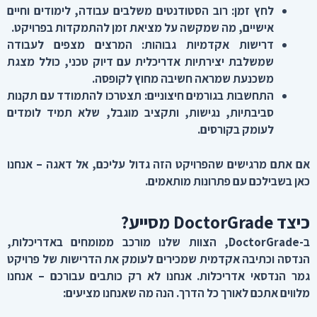
לחץ זמן
:
רוב הסטודנטים משלבים עבודה, לימודים וחיים
אישיים, מה שמקשה על מציאת זמן להתמקדות בפרויקט
.
דרישות אקדמיות גבוהות
:
המרצים מצפים לעבודה
שמשלבת יצירתיות אדריכלית עם דיוק טכני, כולל מצגת
משכנעת שמראה חשיבה מחוץ לקופסה
.
התחשבות בגורמים חיצוניים
:
תצטרכו להתמודד עם תקנות
סביבתיות, נגישות, ותקציב מוגבל, שלא תמיד לומדים
לעומק בקורסים
.
אם אתם מרגישים שהפרויקט הזה גדול עליכם, אל דאגה – אנחנו
כאן בשבילכם עם פתרונות מותאמים
.
כיצד
DoctorGrade
מסייע
?
ב
-DoctorGrade,
הצוות שלנו מורכב ממומחים באדריכלות,
הנדסה וכתיבה אקדמית שמכירים לעומק את הדרישות של פרויקט
גמר הנדסאי אדריכלות. אנחנו לא רק כותבים עבורכם – אנחנו
מלווים אתכם לאורך כל הדרך. הנה מה שאנחנו מציעים
: