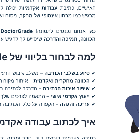
האישיים, כתיבת
עבודות אקדמיות
יכולה לה
מרגיש כמו מרתון אינסופי של מחקר, ניסוח וער
כאן אנחנו נכנסים לתמונה!
DoctorGrade
מ
הכוונה, תמיכה והדרכה
שיסייעו לך להגיש עב
למה לבחור בליווי של DoctorGrade?
✔
סיוע בשלבי הכתיבה
– משלב גיבוש הרעיו
✔
הכוונה מחקרית ואקדמית
– איתור מקורות, 
✔
שיפור איכות הכתיבה
– הדרכה לכתיבה בהי
✔
ייעוץ אקדמי אישי
– התאמה לצרכים שלך ו
✔
עריכה והגהה
– הקפדה על כללי הכתיבה ה
איך לכתוב עבודה אקדמי
כתיבה אקדמית דורשת דיוק, סדר ומבנה נכו