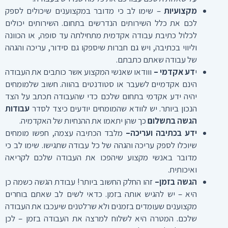
מקצועיות
– שימו לב כי מדובר במקצוענים שיכולים לספק
לכם את כלל השירותים הנדרשים בתחום. השירותים יכולים
לכלול כתיבת עבודה אקדמית מתחילתה עד סופה, או הכוונה
וליווי בכתיבה, ויש גם חברות שיספקו גם סידור, עריכה והגהה
של עבודה שאתם כתבתם.
י
דע אקדמי –
ווודאו שאנשי המקצוע אשר כותבים את העבודה
הינם אקדמיים לשעבר או סטודנטים בהווה. חשוב שלמומחים
יהיה ידע אקדמי בתחום שלכם כדי שהעבודה תכתב על הצד
הנכון ביותר. יש לוודא שהמומחים יודעים כיצד לסדר
עבודות
הגשה בתשלום
כך שהן יתאמו את ההנחיות של האקדמיה.
ידע בכתיבה ועריכה–
מלבד הכתיבה עצמה, חפשו מומחים
שיוכלו לספק עריכה והגהה של כל עבודה שתגישו. שימו לב כי
מדובר באנשי מקצוע שיהפכו את העבודה שלכם לקריאה
ואיכותית.
הגשה בזמן–
זהו החלק החשוב ביותר! עבודת הגשה כשמה כן
היא – יש להגיש אותה בזמן. כדאי לשים לב שאתם בוחרים
מקצוענים שעומדים בזמנים ולא שרלטנים שיעכבו את העבודה
שלכם. המטרה היא לשלוח למרצה את העבודה בזמן – לכן