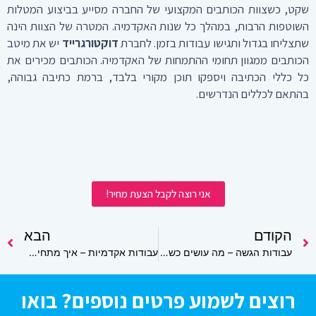
שקט, כשצוות הכותבים המקצועי של החברה מסייע בביצוע המטלות
השוטפות הרבות, במהלך כל שנות האקדמיה. המטרה של הצוות הינה
שתצליחו בגדול ותגישו עבודות בזמן. לחברת
דוקטורגרייד
יש את מיטב
הכותבים ממגוון תחומי ההתמחות של האקדמיה. הכותבים מכירים את
כל כללי הכתיבה ויספקו תוכן מקורי בלבד, ברמת כתיבה גבוהה,
בהתאם לכללים הנדרשים.
אני רוצה לקבל הצעת מחיר!
קודם
הקודם
הבא
הב
עבודות הגשה – מה עושים כשאין זמן לכתוב?
עבודות אקדמיות – איך מתחילים ומסיימים את הדבר הזה!?
רוצים לשמוע פרטים נוספים? בואו