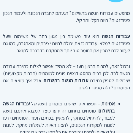
מחפשים עבודות הגשה בתשלום? הגעתם לחברה הנכונה ולעמוד הנכון
סטודנטים? היום הקל יותר קל.
עבודות הגשה
היא עוד משימה בין מגוון רחב של משימות שעל
סטודנטים למלא. עבודה כזאת יכולה להיות יצירתית ומאתגרת, כמו גם
לעזור לכם להבין את החומר טוב יותר ולהתקדם בדרככם לתואר.
ובכול זאת, למרות הרצון העז – לא תמיד אפשר לצלוח כתיבת עבודת
הגשה לבד. לכן רבים מהסטודנטים פונים למומחים (חברות מקצועיות)
שיכולים לספק כתיבת
עבודות הגשה בתשלום
. אבל איך מוצאים את
המומחים? הנה מספר דגשים:
אמינות
– חפשו אתר שיש בו מומחים נושא של
עבודות הגשה
בתשלום
. מומחים בתחום זה ידעו כיצד למצוא איתכם נושא
לעבוד, להתחיל במחקר, להמשיך בכתיבה ועוד. המומחים ידעו
לפנות למקורות הנכונים, להציג ראיות לשאלות מחקר, לענות
על שאלות ולסכם עבורכם את כל מה שנדרש בעבודה.