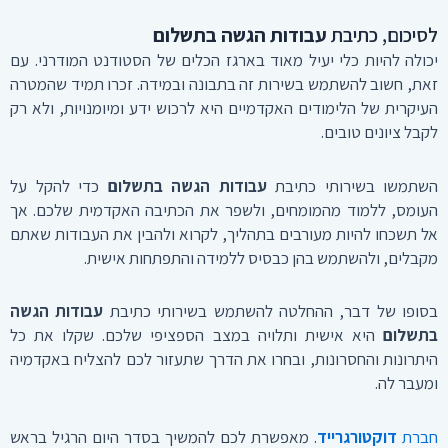
לסיכום, כתיבת
עבודות הגשה בתשלום
יכולה להיות כלי יעיל מאוד בארגז הכלים של הסטודנט המודרני. עם
זאת, חשוב להשתמש בשירות זה בתבונה ובמידה. זכרו תמיד שהמטרה
העיקרית של הלימודים האקדמיים היא לרכוש ידע ומיומנויות, ולא רק
לקבל ציונים טובים.
השתמשו בשירותי כתיבת
עבודות הגשה בתשלום
כדי להקל על
העומס, ללמוד מהמומחים, ולשפר את הכתיבה האקדמית שלכם. אך
אל תשכחו להיות מעורבים בתהליך, לקרוא ולהבין את העבודות שאתם
מקבלים, ולהשתמש בהן כבסיס ללמידה והתפתחות אישית.
בסופו של דבר, ההחלטה להשתמש בשירותי כתיבת
עבודות הגשה
בתשלום
היא אישית ותלויה במצב הספציפי שלכם. שקלו את כל
היתרונות והחסרונות, ובחרו את הדרך שתעזור לכם להצליח באקדמיה
ומעבר לה.
חברת
דוקטורגרייד
. מאפשרת לכם להמשיך בסדר היום הרגיל בראש