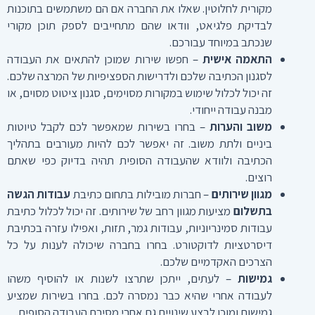
מקורית לחלוטין. שאלו את החברה אם הם משתמשים בתוכנות
לבדיקת פלגיאט, וודאו שהם מתחייבים לספק תוכן מקורי
שנכתב במיוחד עבורכם.
התאמה אישית
– חפשו שירות שמוכן להתאים את העבודה
לסגנון הכתיבה שלכם ולדרישות הספציפיות של המרצה שלכם.
זה יכול לכלול שימוש במקורות מסוימים, סגנון ציטוט מסוים, או
מבנה עבודה ייחודי.
משוב והערות
– בחרו בשירות שמאפשר לכם לקבל טיוטות
ביניים ולתת משוב. זה יאפשר לכם להיות מעורבים בתהליך
הכתיבה ולוודא שהעבודה הסופית תהיה בדיוק כפי שאתם
רוצים.
מגוון שירותים
– חברות מובילות בתחום כתיבת
עבודות הגשה
בתשלום
מציעות מגוון רחב של שירותים. זה יכול לכלול כתיבת
עבודות סמינריוניות, עבודות גמר, תזות, ואפילו עזרה בכתיבת
דיסרטציות לדוקטורט. בחרו בחברה שיכולה לענות על כל
הצרכים האקדמיים שלכם.
גמישות
– לעתים, ייתכן שתרצו לשנות או להוסיף משהו
לעבודה אחרי שהיא כבר נמסרה לכם. בחרו בשירות שמציע
גמישות ומוכן לבצע שינויים גם אחרי מסירת העבודה הסופית.